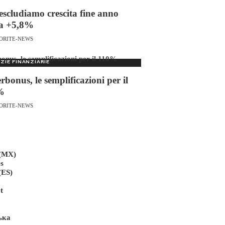
escludiamo crescita fine anno
a +5,8%
ORITE-NEWS
ZIE FINANZIARIE
rbonus, le semplificazioni per il
%
ORITE-NEWS
 (MX)
s
(ES)
t
ька