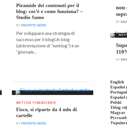
Piramide dei contenuti per il
non 
blog: cos’è e come funziona? –
sopr
Studio Samo
BY
FAV
BY
FAVORITE-NEWS
Per sviluppare una strategia di
NOTI
successo per il blogUn blog
Supe
(abbreviazione di “weblog”) è un
110
“giornale...
BY
FAV
English
Español
Portuguê
Español 
Polski
NOTIZIE FINANZIARIE
Tiếng việ
Fisco, si riparte da 4 mln di
Magyar
cartelle
Русский
Українс
BY
FAVORITE-NEWS