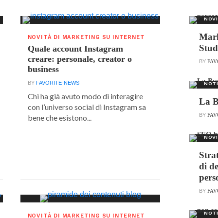
NOVI
Mark
NOVITÀ DI MARKETING SU INTERNET
Stud
Quale account Instagram
creare: personale, creator o
BY
FAV
business
BY
FAVORITE-NEWS
NOTI
Chi ha già avuto modo di interagire
La B
con l’universo social di Instagram sa
BY
FAV
bene che esistono...
NOVI
Stra
di d
pers
BY
FAV
NOTI
NOVITÀ DI MARKETING SU INTERNET