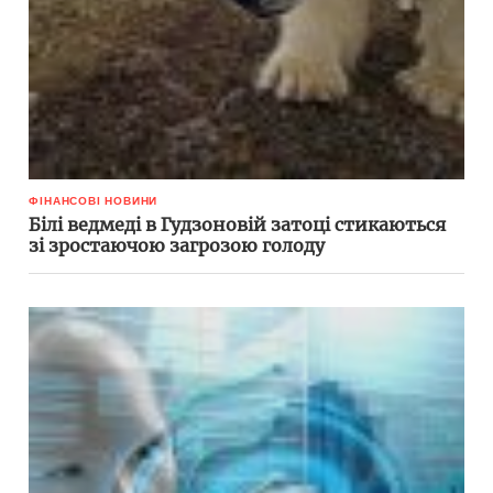
ФІНАНСОВІ НОВИНИ
Білі ведмеді в Гудзоновій затоці стикаються
зі зростаючою загрозою голоду