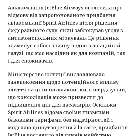
Авіакомпанія JetBlue Airways оголосила про
відмову від запропонованого придбання
авіакомпанії Spirit Airlines після рішення
федерального суду, який заблокував угоду з
антимонопольних міркувань. Це рішення
знаменує собою значну подію в авіаційній
галузі, що має наслідки як для компаній, так
і для споживачів.
Міністерство юстиції висловлювало
занепокоєння щодо потенційного впливу
злиття на ціни на авіаквитки, стверджуючи,
що консолідація може призвести до
підвищення цін для пасажирів. Оскільки
Spirit Airlines відома своїми низькими
базовими тарифами без надмірностей і
моделлю ціноутворення à la carte, придбання
JetBlue поставило під сумнів майбутню