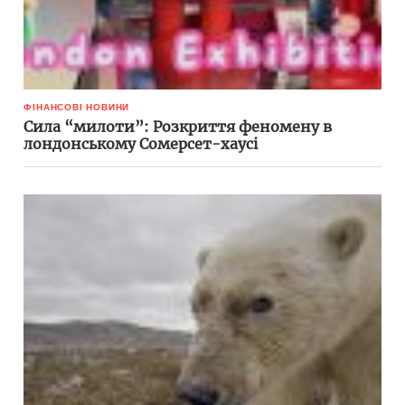
ФІНАНСОВІ НОВИНИ
Сила “милоти”: Розкриття феномену в
лондонському Сомерсет-хаусі