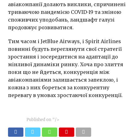
авіакомпанії долають виклики, спричинені
триваючою пандемією COVID-19 та зміною
споживчих уподобань, ландшафт галузі
продовжує розвиватися.
Тим часом і JetBlue Airways, і Spirit Airlines
повинні будуть переглянути свої стратегії
зростання і зосередитися на адаптації до
мінливої динаміки ринку. Хоча про злиття
поки що не йдеться, конкуренція між
авіакомпаніями залишається запеклою, і
кожна з них бореться за конкурентну
перевагу в умовах зростаючої конкуренції.
Published on
"/>