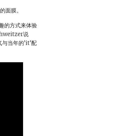
香熏的面膜。
有趣的方式来体验
weitzer说
当年的’it’配