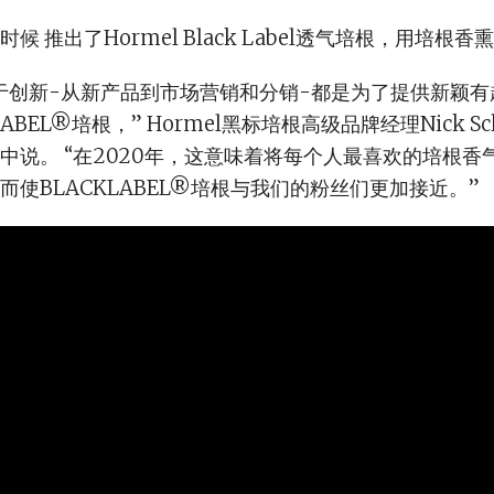
候 推出了Hormel Black Label透气培根，用培根
于创新-从新产品到市场营销和分销-都是为了提供新颖
ABEL®培根，” Hormel黑标培根高级品牌经理Nick Sch
中说。 “在2020年，这意味着将每个人最喜欢的培根香气与
而使BLACKLABEL®培根与我们的粉丝们更加接近。”