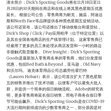
潜水简介：Dick’s Sporting Goods将在11月18日至11
月28日的10天期间在商店和在线上将其黑色星期五优惠
延长。 根据公司公告，零售商将为耐克，施温，阿迪达
斯和North Face等品牌提供各种黑色星期五促销活动。
该公司还宣布，该公司还推出了移动收银台和退货站，
Dick’s Shop / Click / Pay应用程序（位于特定位置）以
及其在全​​国各地商店的生产线管理计划。 这家零售商已
经雇用了更多的员工来处理从商店发货和一小时的路边
非接触式取货服务。 Dive Insight：Dick’s Sporting
Goods是最新加入零售商名单的零售商，他们分发度假
优惠，包括Bed Bath＆Beyond，亚马逊，Old Navy
和沃尔玛。 迪克体育用品公司总裁劳伦·霍巴特
（Lauren Hobart）表示，该公司首次扩大了黑色星期
五的销售并推出了技术功能，以便客户可以避免大批人
群，并提供一个简单的假日购物流程。 Adobe的研究表
明，更多零售商将延长假日销售，而电子商务在假日季
节可能会飙升。 Dick’s Sporting Goods是在COVID-19
大流行期间获得成功的少数零售商之一，部分原因是对