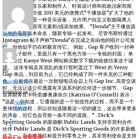
他已经以嘻哈音乐家和制作人、时装设计师和前政治家而闻
名，现在通过价值 200 美元的便携式“干播放器”扩大了他的
零售品类，这是一种音乐设备，允许用户自定义歌曲隔离人
声、样本或乐器等元素和/或添加效果。 “Donda”主干播放器
以他的最新版本命名，随新专辑一起发布。 尽管韦斯特通过
favorite-news
Instagram 帖子声称“Donda”在完成之前由他的唱片公司发
行，但他似乎仍在积极宣传它。 例如，Gap 客户收到一封神
秘的电子邮件，里面只有一个黑色方块——专辑的封面； 单
击可通过 Kanye West 网站购买数字下载的链接结束这个谜
团。 这张专辑及其混乱的发行暂时盖过了 West 的 Yeezy
By
Gap 单品，到目前为止，它已经构成了同一件夹克的三种配
色。 分析师在最近一次财报电话会议上与 Gap Inc. 高管交谈
favorite-news
时，无法让该公司透露有关该系列的任何进一步细节。 Gap
Published on
"/>
首席财务官卡特里娜·奥康奈尔 (Katrina O’Connell) 表示：
“这是，你知道，它遵循的是一个创造性的过程，而不是一个
Share
更传统的过程，所以你知道随着这一切的建立，这会带来更多
Tweet
的兴奋，但它也会导致一条不同的道路。” . Dick’s
Sporting Goods 的新旗帜 Public Lands 支持非营利合作
伙伴 Public Lands 是 Dick’s Sporting Goods 的许多新概
念之一，正在将其目标提升到零售之外，其非营利使命是支持
More in 營銷新聞