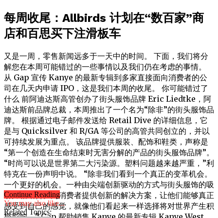
每周收尾：Allbirds 计划在“数百家”商
店和百思买下注滑板车
又是一周，零售新闻远多于一天中的时间。 下面，我们将分
解您在本周可能错过的一些事情以及我们仍在考虑的事情。
从 Gap 宣传 Kanye 的最新专辑到多家直接面向消费者的公
司在几天内申请 IPO，这是我们本周的收尾。 你可能错过了
什么 前阿迪达斯高管创办了街头服饰品牌 Eric Liedtke，阿
迪达斯前品牌总裁，本周推出了一个名为“除非”的街头服饰品
牌。 根据通过电子邮件发送给 Retail Dive 的详细信息，它
是与 Quicksilver 和 R/GA 等公司的高管共同创立的，并以
可持续发展为重点。 该品牌提供服装、配饰和鞋类，声称是
“第一个创造在生命结束时无害分解的产品的街头服饰品牌”。
“时尚可以说是世界第二大污染源。塑料问题越来越严重，”利
特克在一份声明中说。 “除非我们看到一个真正的变革机会。
一个更好的机会。一种由尖端创新驱动的方式与街头服饰的吸
引力相结合。为消费者提供创新的解决方案，让他们能够真正
Continue Reading
You may also like...
感受到自己的感觉，就像他们看起来一样选择将对世界产生积
Related Topics:
极影响。” Gap 帮助销售 Kanye 的最新专辑 Kanye West，