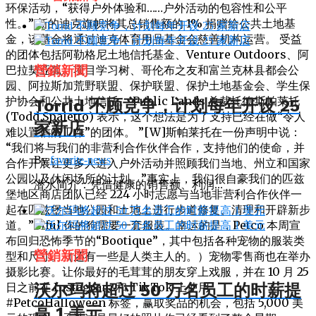
环保活动，“获得户外体验和……户外活动的包容性和公平
性。” 新的迪克旗帜将其总销售额的 1% 捐赠给公共土地基
金，该基金将通过迪克体育用品基金会慈善机构运营。 受益
的团体包括阿勒格尼土地信托基金、Venture Outdoors、阿
巴拉契亚弧、项目学习树、哥伦布之友和富兰克林县都会公
營銷新聞
园、阿拉斯加荒野联盟、保护联盟、保护土地基金会、学生保
护协会和公共土地信托。 Public Lands 总裁托德·斯帕莱托
Torrid 不顾竞争，计划每年开设 25
(Todd Spaletto) 表示，这个想法是为了支持已经在做“令人
家新店
难以置信的工作”的团体。 ”[W]斯帕莱托在一份声明中说：
“我们将与我们的非营利合作伙伴合作，支持他们的使命，并
By
favorite-news
合作开展让更多人进入户外活动并照顾我们当地、州立和国家
公园以及休闲场所的计划。”事实上，我们很自豪我们的匹兹
潜水简介：凭借健康的销售额、利润...
堡地区商店团队已经 224 小时志愿与当地非营利合作伙伴一
起在匹兹堡当地公园和土地上进行步道修复、清理和开辟新步
道。” tiful 你的狗需要一套服装。幸运的是，Petco 本周宣
布回归恐怖季节的“Bootique”，其中包括各种宠物的服装类
營銷新聞
型和尺寸。（还有一些是人类主人的。）宠物零售商也在举办
摄影比赛。让你最好的毛茸茸的朋友穿上戏服，并在 10 月 25
日之前在 Instagram 和 TikTok 上使用
沃尔玛将超过 50 万名员工的时薪提
#PetcoHalloween 标签，赢取奖品的机会，包括 5,000 美
高 1 美元