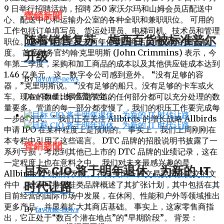
9 日举行招聘活动，招聘 250 家沃尔玛和山姆会员店配送中
營銷新聞
心、配送中心和运输办公室的各种全职和兼职职位。 可用的
工作包括订单填写员、货运处理员、电梯司机、技术员和管理
随着销售复苏，梅西百货被标准普尔
职位。 78% 这就是过去两年伯灵顿商店采购成本的增长幅
度。 首席财务官约翰·克里明斯 (John Crimmins) 表示，今
升级
年第二季度，采购和加工商品的成本以及其他供应链成本达到
1.46 亿美元，这一数字令公司感到意外。 “没有足够的容
By
favorite-news
器，”克里明斯说。 “没有足够的船只。没有足够的卡车或火
车。现在的数量比供应链管道的任何部分都可以充分处理的数
Dive Brief：标准普尔全...
量要多。管道的每一部分都变慢了，我们的积压工作要完成每
一步的方式。” 我们正在关注 Allbirds 的增长战略 Allbirds
申请 IPO 在某种程度上是预期的。 事实上，我们上周刚刚在
本专栏中引用了这些谣言。 DTC 品牌的招股说明书披露了一
營銷新聞
系列亏损，考虑到其他已上市的 DTC 品牌的业绩记录，这在
一定程度上也在意料之中。 我们对未来最感兴趣的是
目标 CIO 将于明年退休，为新的 IT
Allbirds 计划如何发展。 在向美国证券交易委员会提交的文
件中，这家可持续鞋类品牌概述了其扩张计划，其中包括在其
时代让路
目前经营的国际市场中发展，在休闲、性能和户外等领域推出
更多产品，并显着扩大其商店基础。 事实上，这家零售商指
By
favorite-news
出，它正处于“数百个潜在地点”的“早期阶段”。 背景：