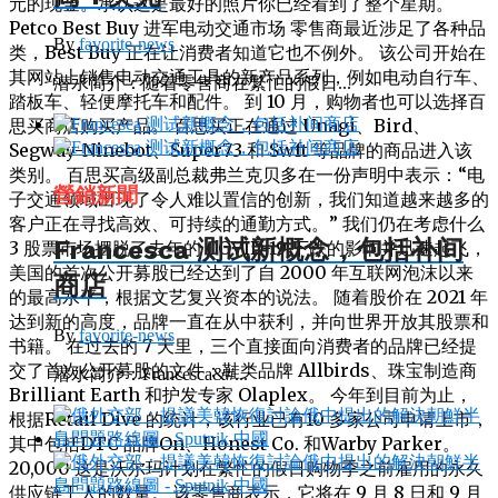
元的现金。承认这是最好的照片你已经看到了整个星期。
Petco Best Buy 进军电动交通市场 零售商最近涉足了各种品
By
favorite-news
类，Best Buy 正在让消费者知道它也不例外。 该公司开始在
其网站上销售电动交通工具的新产品系列，例如电动自行车、
潜水简介：随着零售商在繁忙的假日...
踏板车、轻便摩托车和配件。 到 10 月，购物者也可以选择百
思买商店购买产品。 百思买正在通过 Unagi、Bird、
Segway-Ninebot、Super73 和 Swft 等品牌的商品进入该
类别。 百思买高级副总裁弗兰克贝多在一份声明中表示：“电
營銷新聞
子交通领域出现了令人难以置信的创新，我们知道越来越多的
客户正在寻找高效、可持续的通勤方式。” 我们仍在考虑什么
Francesca 测试新概念，包括补间
3 股票市场摆脱了去年的 COVID-19 下跌的影响并迅速起飞，
美国的首次公开募股已经达到了自 2000 年互联网泡沫以来
商店
的最高水平，根据文艺复兴资本的说法。 随着股价在 2021 年
达到新的高度，品牌一直在从中获利，并向世界开放其股票和
By
favorite-news
书籍。 在过去的 7 天里，三个直接面向消费者的品牌已经提
交了首次公开募股的文件：鞋类品牌 Allbirds、珠宝制造商
潜水简介：Francesca&#...
Brilliant Earth 和护发专家 Olaplex。 今年到目前为止，
根据Retail Dive 的统计，该行业已有10 多家公司申请上市，
其中包括DTC 品牌On、Honest Co. 和Warby Parker。
20,000 这是沃尔玛计划在繁忙的假日购物季之前雇用的永久
供应链工人的数量。 该零售商表示，它将在 9 月 8 日和 9 月