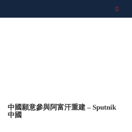
消息
中國願意參與阿富汗重建 – Sputnik
中國
中國呼籲國際社會在不干涉阿富汗事務的情況下向阿富